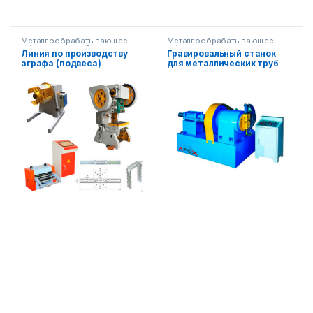
Металлообрабатывающее
Металлообрабатывающее
оборудование
,
Строительное
оборудование
Линия по производству
Гравировальный станок
оборудование
аграфа (подвеса)
для металлических труб
AF-M7