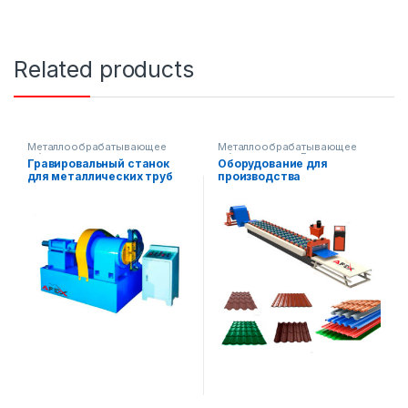
Related products
Металлообрабатывающее
Металлообрабатывающее
оборудование
оборудование
,
Готовые
Гравировальный станок
Оборудование для
производственные линии
для металлических труб
производства
AF-M6
металлочерепицы
(профнастил).