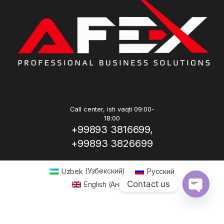
Call center, ish vaqti 09:00-
18:00
+99893 3816699,
+99893 3826699
Uzbek
(
Узбекский
)
Русский
Contact us
English
(
Английский
)
Open ch