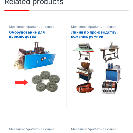
Related products
Металлообрабатывающее
Металлообрабатывающее
оборудование
оборудование
,
Другое
Оборудование для
Линия по производству
оборудование
производства
кожаных ремней
металлической губки AF-
B006
Металлообрабатывающее
Металлообрабатывающее
оборудование
оборудование