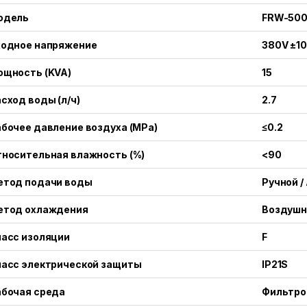
одель
FRW-50
ходное напряжение
380V ±10
ощность (KVA)
15
сход воды (л/ч)
2.7
бочее давление воздуха (MPa)
≤0.2
носительная влажность (%)
<90
етод подачи воды
Ручной 
етод охлаждения
Воздушн
ласс изоляции
F
ласс электрической защиты
IP21S
абочая среда
Фильтро