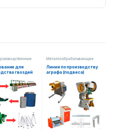
производственные
Металлообрабатывающее
оборудование
,
Строительное
обрабатывающее
оборудование
ование для
Линия по производству
ание
,
Строительное
одства гвоздей
аграфа (подвеса)
ание