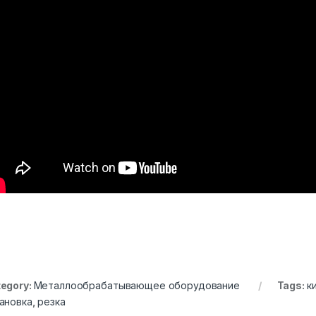
egory:
Металлообрабатывающее оборудование
Tags:
к
ановка
,
резка