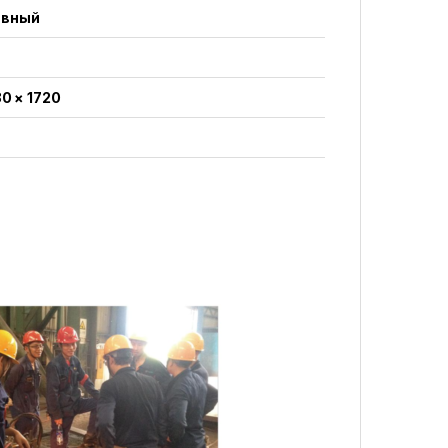
ывный
30 × 1720