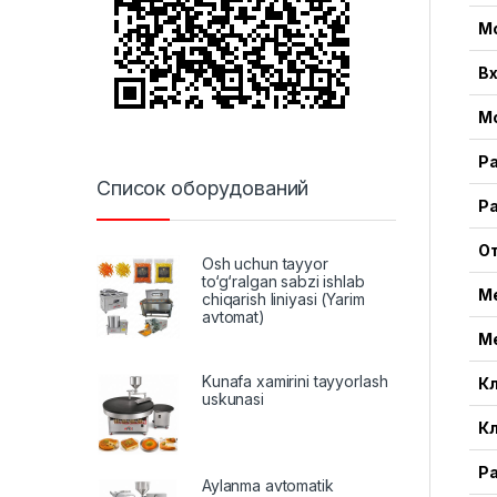
М
В
М
Ра
Список оборудований
Ра
От
Osh uchun tayyor
to‘g‘ralgan sabzi ishlab
М
chiqarish liniyasi (Yarim
avtomat)
М
Kunafa xamirini tayyorlash
К
uskunasi
К
Р
Aylanma avtomatik