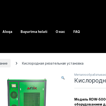
Aloqa
Buyurtma holati
О нас
FAQ
ание
Кислородная резательная установка
Металлообрабатываю
Кислородн
Модель RDW-500
оборудованием дл