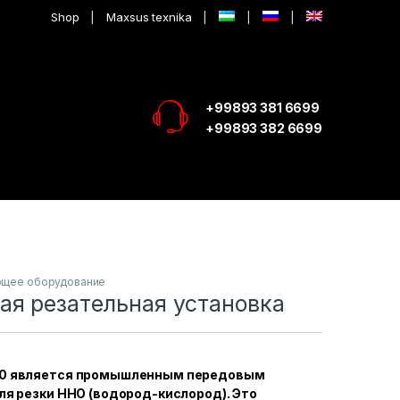
Shop
Maxsus texnika
+99893 381 6699
+99893 382 6699
щее оборудование
ая резательная установка
0 является промышленным передовым
я резки HHO (водород-кислород). Это