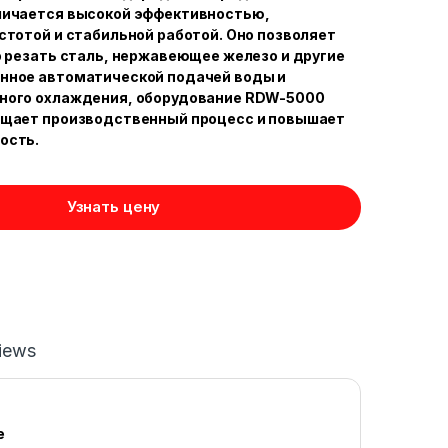
личается высокой эффективностью,
стотой и стабильной работой. Оно позволяет
о резать сталь, нержавеющее железо и другие
нное автоматической подачей воды и
ного охлаждения, оборудование RDW-5000
ощает производственный процесс и повышает
ость.
Узнать цену
iews
е