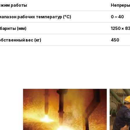
ежим работы
Непрер
апазон рабочих температур (°C)
0 ~ 40
бариты (мм)
1250 × 8
бственный вес (кг)
450