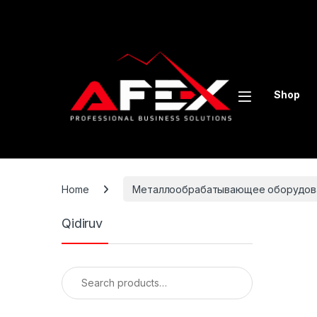
Skip to navigation
Skip to content
Shop
Home
Металлообрабатывающее оборудов
Qidiruv
Search for: