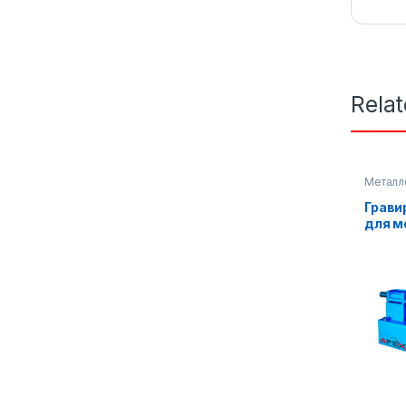
Rela
Метал
оборуд
Грави
для м
AF-M