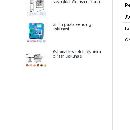
suyuqlik to'ldirish uskunasi
Р
Ди
Shirin paxta vending
Га
uskunasi
Со
Avtomatik stretch plyonka
o'rash uskunasi