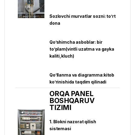
Sozlovchi murvatlar sozni: to’rt
dona
Qo’shimcha asboblar: bir
to’plam(vintli uzatma va gayka
kaliti,kluch)
Qo’llanma va diagramma:kitob
ko’rinishida taqdim qilinadi
ORQA PANEL
BOSHQARUV
TIZIMI
1. Blokni nazorat qilish
sistemasi