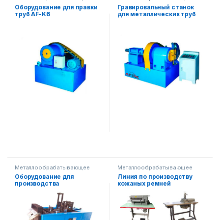
оборудование
оборудование
Оборудование для правки
Гравировальный станок
труб AF-K6
для металлических труб
AF-M7
Металлообрабатывающее
Металлообрабатывающее
оборудование
оборудование
,
Другое
Оборудование для
Линия по производству
оборудование
производства
кожаных ремней
металлической губки AF-
B006