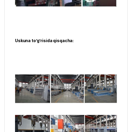
Uskuna to’g’risida qisqacha: