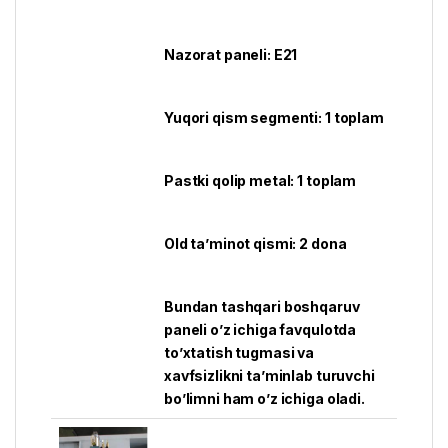
Nazorat paneli: E21
Yuqori qism segmenti: 1 toplam
Pastki qolip metal: 1 toplam
Old ta’minot qismi: 2 dona
Bundan tashqari boshqaruv
paneli o’z ichiga favqulotda
to’xtatish tugmasi va
xavfsizlikni ta’minlab turuvchi
bo’limni ham o’z ichiga oladi.