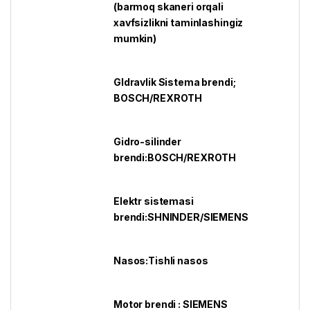
(barmoq skaneri orqali
xavfsizlikni taminlashingiz
mumkin)
GIdravlik Sistema brendi;
BOSCH/REXROTH
Gidro-silinder
brendi:BOSCH/REXROTH
Elektr sistemasi
brendi:SHNINDER/SIEMENS
Nasos:Tishli nasos
Motor brendi : SIEMENS