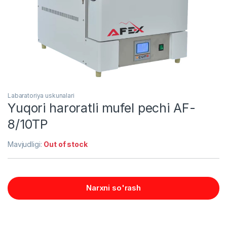
Labaratoriya uskunalari
Yuqori haroratli mufel pechi AF-
8/10TP
Mavjudligi:
Out of stock
Narxni so'rash