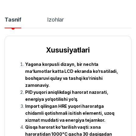
Tasnif
Izohlar
Xususiyatlari
Yagona korpusli dizayn, bir nechta
ma’lumotlar katta LCD ekranda ko‘rsatiladi,
boshqaruvi qulay va tashqi ko‘rinishi
zamonaviy.
PID yuqori aniqlikdagi harorat nazorati,
energiya yo‘qotilishi yo‘q.
Import qilingan HRE yuqori haroratga
chidamli qotishmali isitish elementi, uzoq
xizmat muddati va energiya tejamkor.
Qisqa harorat ko‘tarilish vaqti: xona
haroratidan 1000°C gacha 30 daqiqadan