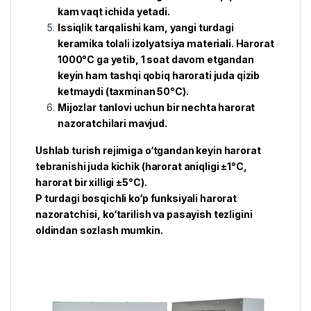
kam vaqt ichida yetadi.
Issiqlik tarqalishi kam, yangi turdagi
keramika tolali izolyatsiya materiali. Harorat
1000°C ga yetib, 1 soat davom etgandan
keyin ham tashqi qobiq harorati juda qizib
ketmaydi (taxminan 50°C).
Mijozlar tanlovi uchun bir nechta harorat
nazoratchilari mavjud.
Ushlab turish rejimiga o‘tgandan keyin harorat
tebranishi juda kichik (harorat aniqligi ±1°C,
harorat bir xilligi ±5°C).
P turdagi bosqichli ko‘p funksiyali harorat
nazoratchisi, ko‘tarilish va pasayish tezligini
oldindan sozlash mumkin.