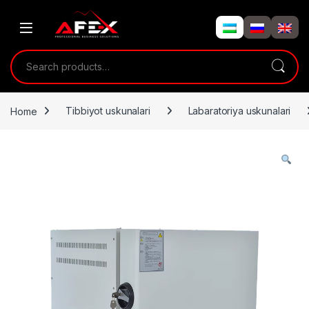
Skip to navigation
Skip to content
Search for:
Home
Tibbiyot uskunalari
Labaratoriya uskunalari