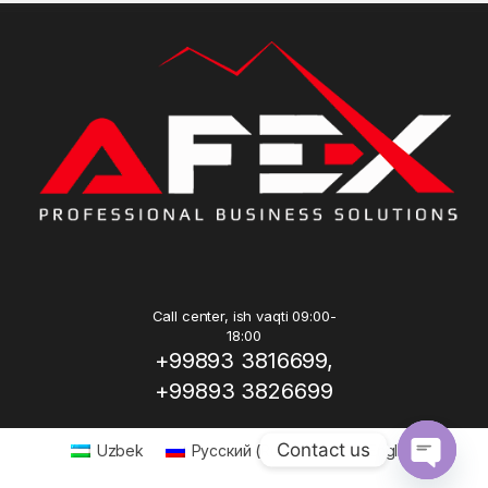
Call center, ish vaqti 09:00-
18:00
+99893 3816699,
+99893 3826699
Contact us
Uzbek
Русский
(
Russian
)
English