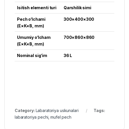
Isitish elementi turi
Qarshilik simi
Pech o‘lchami
300×400×300
(E×K×B, mm)
Umumiy o‘lcham
700×860×860
(E×K×B, mm)
Nominal sig‘im
36 L
Category:
Labaratoriya uskunalari
Tags:
labaratoriya pechi
,
mufel pech