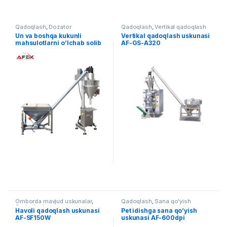
Qadoqlash
,
Dozator
Qadoqlash
,
Vertikal qadoqlash
Un va boshqa kukunli
Vertikal qadoqlash uskunasi
mahsulotlarni o’lchab solib
AF-GS-A320
berish uskunasi
Omborda mavjud uskunalar
,
Qadoqlash
,
Sana qo'yish
Qadoqlash
Havoli qadoqlash uskunasi
Pet idishga sana qo’yish
AF-SF150W
uskunasi AF-600dpi