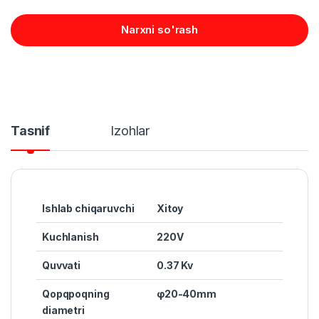
Narxni so'rash
Tasnif
Izohlar
Ishlab chiqaruvchi
Xitoy
Kuchlanish
220V
Quvvati
0.37 Kv
Qopqpoqning
φ20-40mm
diametri