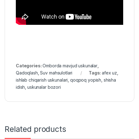
Categories:
Omborda mavjud uskunalar
,
Qadoqlash
,
Suv mahsulotlari
Tags:
afex uz
,
ishlab chiqarish uskunalari
,
qoqpoq yopish
,
shisha
idish
,
uskunalar bozori
Related products