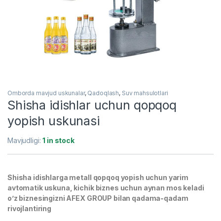
Omborda mavjud uskunalar
,
Qadoqlash
,
Suv mahsulotlari
Shisha idishlar uchun qopqoq
yopish uskunasi
Mavjudligi:
1 in stock
Shisha idishlarga metall qopqoq yopish uchun yarim
avtomatik uskuna, kichik biznes uchun aynan mos keladi
o’z biznesingizni AFEX GROUP bilan qadama-qadam
rivojlantiring