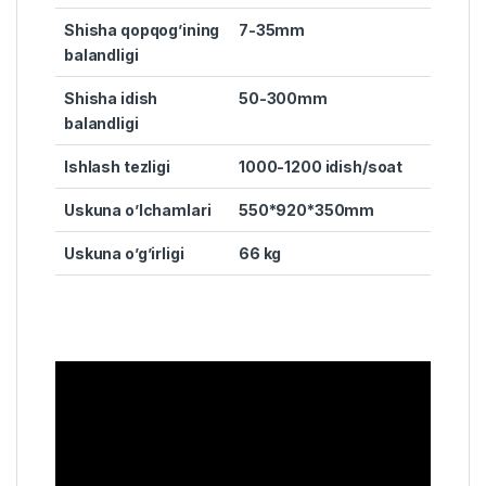
Shisha qopqog’ining
7-35mm
balandligi
Shisha idish
50-300mm
balandligi
Ishlash tezligi
1000-1200 idish/soat
Uskuna o’lchamlari
550*920*350mm
Uskuna o’g’irligi
66 kg