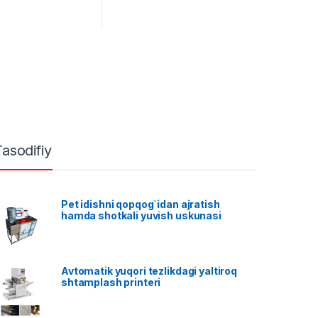
Tasodifiy
Pet idishni qopqog`idan ajratish
hamda shotkali yuvish uskunasi
Avtomatik yuqori tezlikdagi yaltiroq
shtamplash printeri