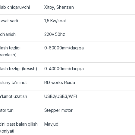
hlab chiqaruvchi
Xitoy, Shenzen
vvat sarfi
1,5 Kw/soat
chlanish
220v 50hz
lash tezligi
0-60000mm/daqiqa
harxlash)
hlash tezligi (kesish)
0-40000mm/daqiqa
sturiy ta’minot
RD works Ruida
’lumot uzatish
USB2/USB3/WIFI
tor turi
Stepper motor
olni past balan qilish
Mavjud
koniyati