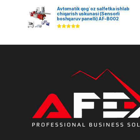
Avtomatik qog`oz salfetka ishlab
chiqarish uskunasi (Sensorli
boshqaruv panelli) AF-B002
Rated
5.00
out of 5