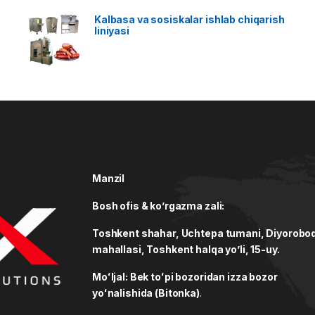
Kalbasa va sosiskalar ishlab chiqarish
liniyasi
Manzil
Bosh ofis & ko’rgazma zali:
Toshkent shahar, Uchtepa tumani, Diyorobo
mahallasi, Toshkent halqa yo’li, 15-uy.
Moʻljal: Bek toʻpi bozoridan izza bozor
yoʻnalishida (Bitonka)
.