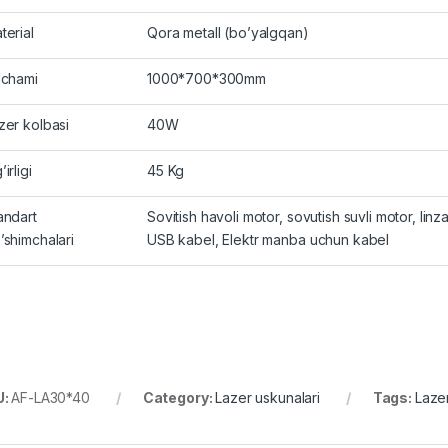
terial
Qora metall (bo’yalgqan)
lchami
1000*700*300mm
zer kolbasi
40W
irligi
45 Kg
andart
Sovitish havoli motor, sovutish suvli motor, linza
’shimchalari
USB kabel, Elektr manba uchun kabel
U:
AF-LA30*40
Category:
Lazer uskunalari
Tags:
Laze