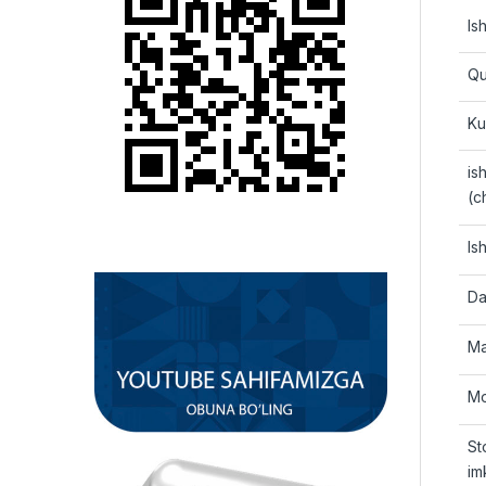
Is
Qu
Ku
ish
(c
Is
Da
Ma
Mo
St
im