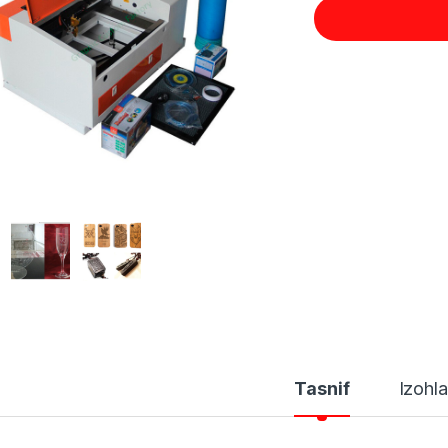
Tasnif
Izohla