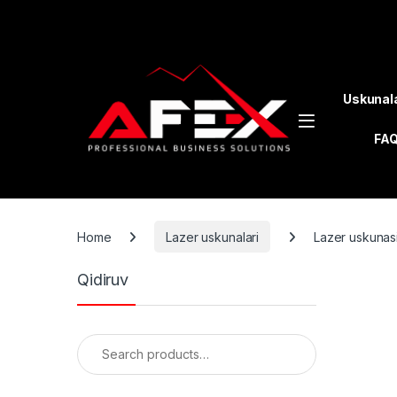
Skip to navigation
Skip to content
Uskunal
FA
Home
Lazer uskunalari
Lazer uskunas
Qidiruv
Search for: