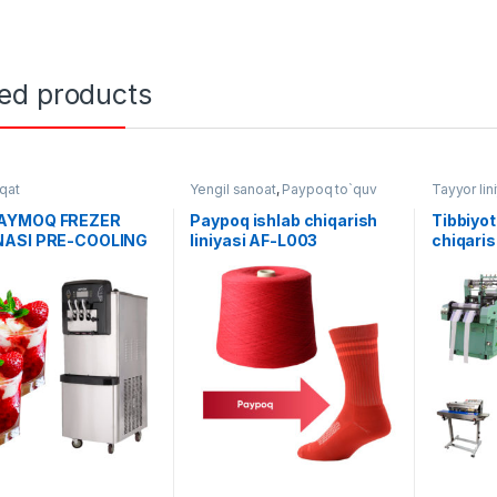
ted products
qat
Yengil sanoat
,
Paypoq to`quv
Tayyor lini
uskunalari
To'quv us
AYMOQ FREZER
Paypoq ishlab chiqarish
Tibbiyot
ASI PRE-COOLING
liniyasi AF-L003
chiqaris
I BILAN AF-B001
(steril