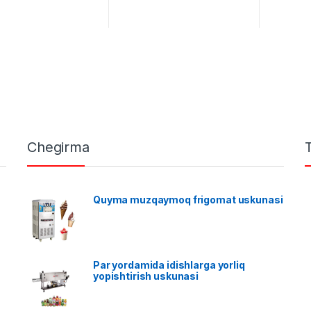
Chegirma
Quyma muzqaymoq frigomat uskunasi
Par yordamida idishlarga yorliq
yopishtirish uskunasi