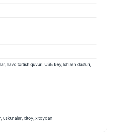
lar, havo tortish quvuri, USB key, Ishlash dasturi,
r
,
uskunalar
,
xitoy
,
xitoydan