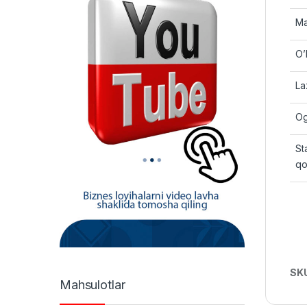
Ma
O’
La
Og’
St
qo
SK
Mahsulotlar