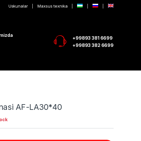
Uskunalar
Maxsus texnika
imizda
+99893 381 6699
+99893 382 6699
nasi AF-LA30*40
tock