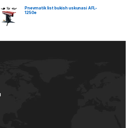
Pnevmatik list bukish uskunasi AFL-
1250e
d