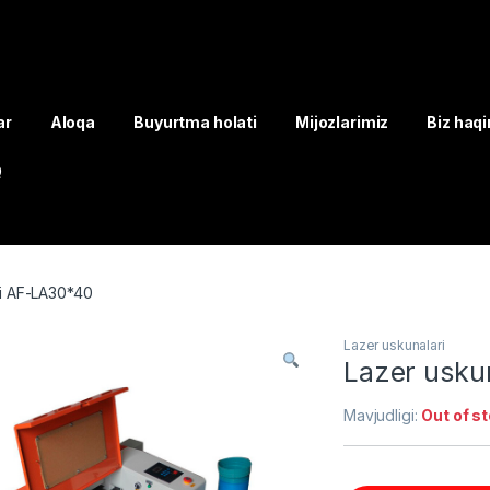
ar
Aloqa
Buyurtma holati
Mijozlarimiz
Biz haq
Q
i AF-LA30*40
Lazer uskunalari
Lazer usku
Mavjudligi:
Out of s