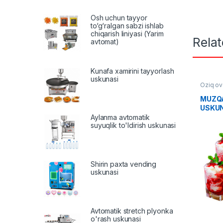
Osh uchun tayyor
to‘g‘ralgan sabzi ishlab
chiqarish liniyasi (Yarim
Rela
avtomat)
Kunafa xamirini tayyorlash
uskunasi
Oziq ov
MUZQ
USKUN
TIZIM
Aylanma avtomatik
suyuqlik to'ldirish uskunasi
Shirin paxta vending
uskunasi
Avtomatik stretch plyonka
o'rash uskunasi