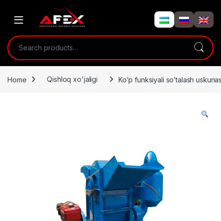
Skip to navigation
Skip to content
Search for:
Home
Qishloq xo'jaligi
Ko’p funksiyali so’talash uskun