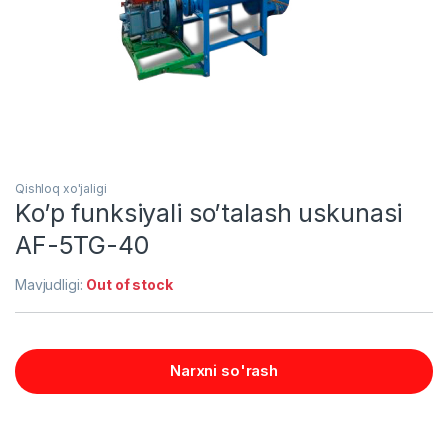
Qishloq xo'jaligi
Ko’p funksiyali so’talash uskunasi
AF-5TG-40
Mavjudligi:
Out of stock
Narxni so'rash