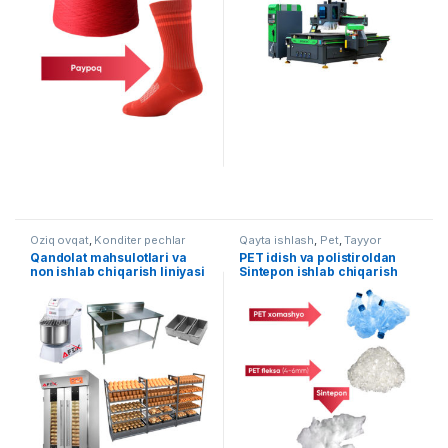
Oziq ovqat
,
Konditer pechlar
Qayta ishlash
,
Pet
,
Tayyor
liniyalar
Qandolat mahsulotlari va
PET idish va polistiroldan
non ishlab chiqarish liniyasi
Sintepon ishlab chiqarish
AF-L006
liniyasi