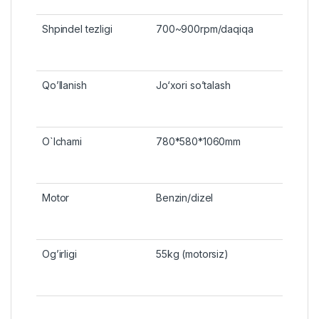
Shpindel tezligi
700~900rpm/daqiqa
Qo’llanish
Jo‘xori so’talash
O`lchami
780*580*1060mm
Motor
Benzin/dizel
Og’irligi
55kg (motorsiz)