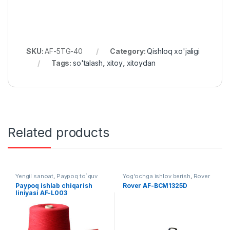
SKU:
AF-5TG-40
Category:
Qishloq xo'jaligi
Tags:
so'talash
,
xitoy
,
xitoydan
Related products
Yengil sanoat
,
Paypoq to`quv
Yog'ochga ishlov berish
,
Rover
uskunalari
Paypoq ishlab chiqarish
Rover AF-BCM1325D
liniyasi AF-L003