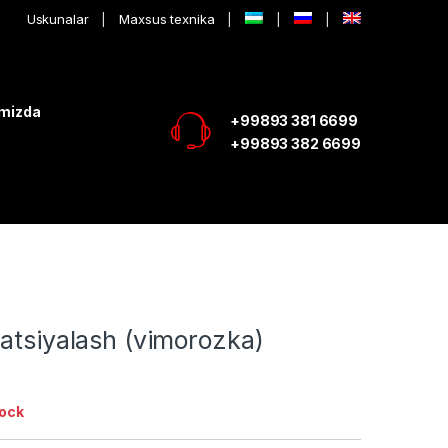
Uskunalar
Maxsus texnika
imizda
+99893 381 6699
+99893 382 6699
atsiyalash (vimorozka)
tock