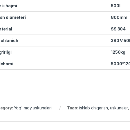
hki hajmi
500L
ish diameteri
800mm
terial
SS 304
chlanish
380 V 50
’irligi
1250kg
lchami
5000*12
egory:
Yog' moy uskunalari
Tags:
ishlab chiqarish
,
uskunalar