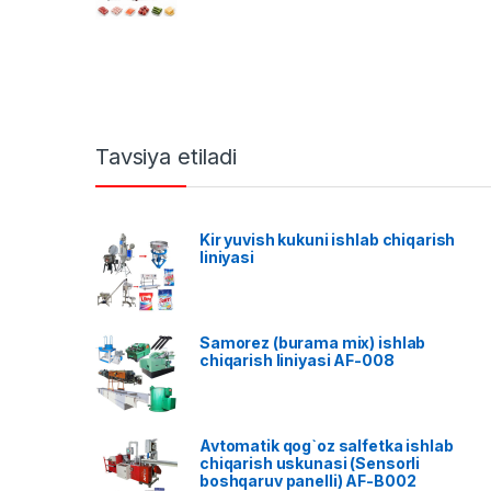
Tavsiya etiladi
Kir yuvish kukuni ishlab chiqarish
liniyasi
Samorez (burama mix) ishlab
chiqarish liniyasi AF-008
Avtomatik qog`oz salfetka ishlab
chiqarish uskunasi (Sensorli
boshqaruv panelli) AF-B002