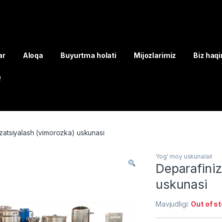
ar
Aloqa
Buyurtma holati
Mijozlarimiz
Biz haq
Q
zatsiyalash (vimorozka) uskunasi
Yog' moy uskunalari
Deparafiniz
uskunasi
Mavjudligi:
Out of s