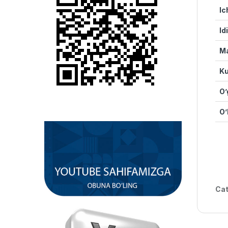
Ic
Id
Ma
Ku
O’g
O’
Cat