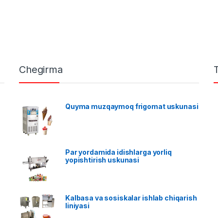
Chegirma
Quyma muzqaymoq frigomat uskunasi
Par yordamida idishlarga yorliq
yopishtirish uskunasi
Kalbasa va sosiskalar ishlab chiqarish
liniyasi