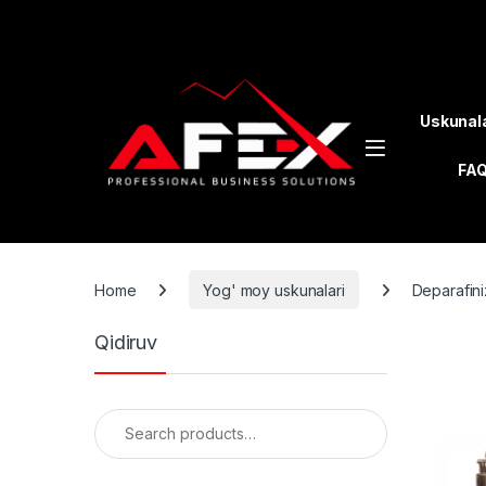
Skip to navigation
Skip to content
Uskunal
FA
Home
Yog' moy uskunalari
Deparafini
Qidiruv
Search for: