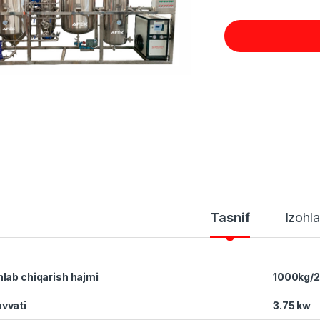
Tasnif
Izohla
hlab chiqarish hajmi
1000kg/
vvati
3.75 kw