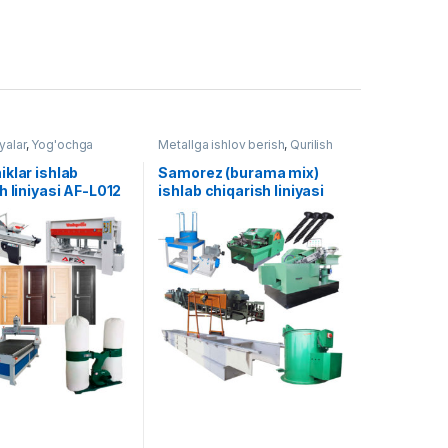
yalar
,
Yog'ochga
Metallga ishlov berish
,
Qurilish
ish
uskunalari
,
Tayyor liniyalar
klar ishlab
Samorez (burama mix)
h liniyasi AF-L012
ishlab chiqarish liniyasi
AF-008