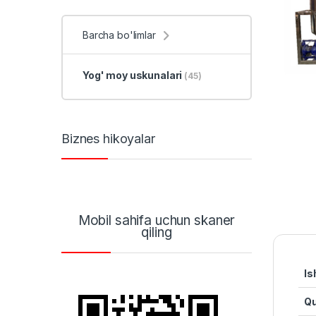
Barcha bo'limlar
Yog' moy uskunalari
(45)
Biznes hikoyalar
Mobil sahifa uchun skaner
qiling
Is
Qu