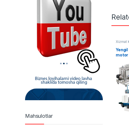
Rela
Xizmat 
Yengil
motor 
uskun
Mahsulotlar