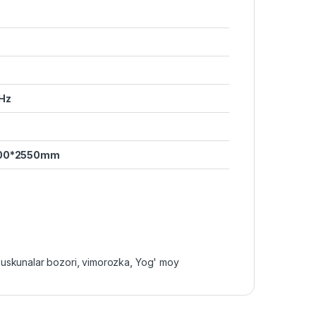
Hz
00*2550mm
,
uskunalar bozori
,
vimorozka
,
Yog' moy