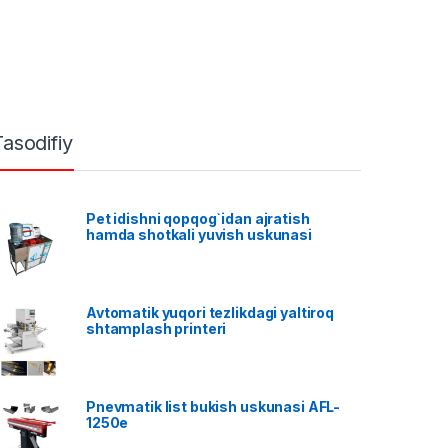
Tasodifiy
Pet idishni qopqog`idan ajratish
hamda shotkali yuvish uskunasi
Avtomatik yuqori tezlikdagi yaltiroq
shtamplash printeri
Pnevmatik list bukish uskunasi AFL-
1250e