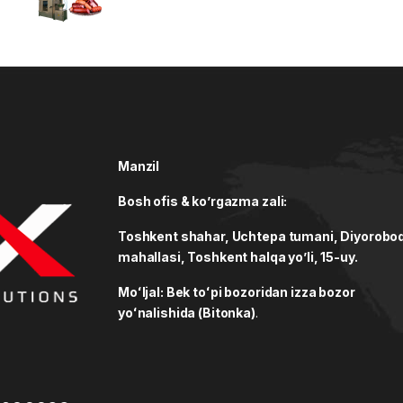
Manzil
Bosh ofis & ko’rgazma zali:
Toshkent shahar, Uchtepa tumani, Diyorobo
mahallasi, Toshkent halqa yo’li, 15-uy.
Moʻljal: Bek toʻpi bozoridan izza bozor
yoʻnalishida (Bitonka)
.