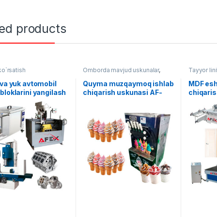
ted products
ko`rsatish
Omborda mavjud uskunalar
,
Tayyor lini
Oziq ovqat
ishlov ber
 va yuk avtomobil
Quyma muzqaymoq ishlab
MDF eshi
bloklarini yangilash
chiqarish uskunasi AF-
chiqaris
asi AF-B005
B004