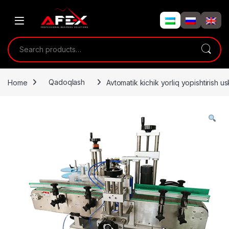
Skip to navigation
Skip to content
Search for:
Home
Qadoqlash
Avtomatik kichik yorliq yopishtirish u