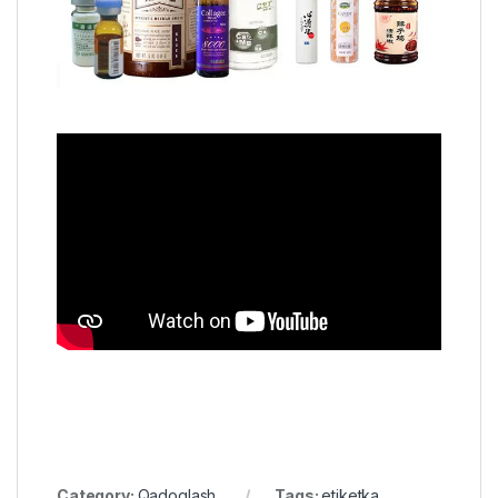
Category:
Qadoqlash
Tags:
etiketka
,