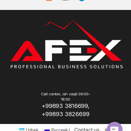
Call center, ish vaqti 09:00-
18:00
+99893 3816699,
+99893 3826699
Contact us
Uzbek
Русский
(
Russian
)
English