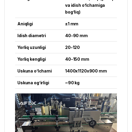
va idish o’lchamiga
bog’liq)
Aniqligi
±1 mm
Idish diametri
40-90 mm
Yorliq uzunligi
20-120
Yorliq kengligi
40-150 mm
Uskuna o’lchami
1400x1120x900 mm
Uskuna og’irligi
~90 kg