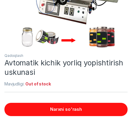
Qadoqlash
Avtomatik kichik yorliq yopishtirish
uskunasi
Mavjudligi:
Out of stock
Narxni so'rash