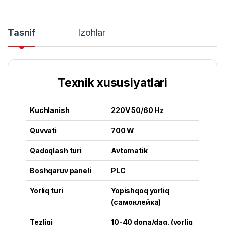
Tasnif
Izohlar
Texnik xususiyatlari
Kuchlanish
220V 50/60 Hz
Quvvati
700 W
Qadoqlash turi
Avtomatik
Boshqaruv paneli
PLC
Yorliq turi
Yopishqoq yorliq
(самоклейка)
Tezligi
10-40 dona/daq. (yorliq