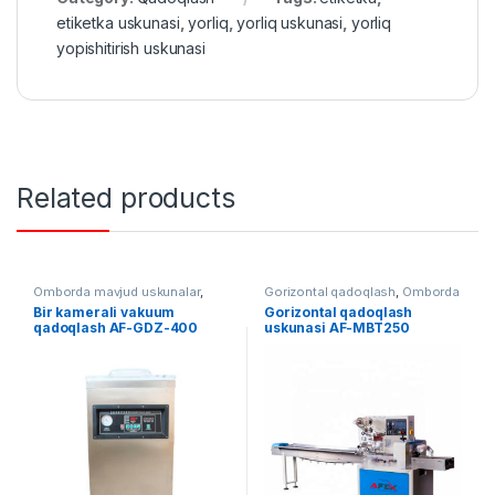
etiketka uskunasi
,
yorliq
,
yorliq uskunasi
,
yorliq
yopishitirish uskunasi
Related products
Omborda mavjud uskunalar
,
Gorizontal qadoqlash
,
Omborda
Qadoqlash
,
Vakuum qadoqlash
mavjud uskunalar
,
Qadoqlash
Bir kamerali vakuum
Gorizontal qadoqlash
qadoqlash AF-GDZ-400
uskunasi AF-MBT250