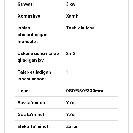
Quvvati
3 kw
Xomashyo
Xamir
Ishlab
Teshik kulcha
chiqariladigan
mahsulot
Uskuna uchun talab
2m2
qiladigan joy
Talab etiladigan
1
ishchilar soni
Hajmi
980*550*330mm
Suv ta’minoti
Yo’q
Gaz ta’minoti
Yo’q
Elektr ta’minoti
Zarur