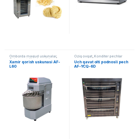
Omborda mavjud uskunalar
,
Oziq ovqat
,
Konditer pechlar
Oziq ovqat
,
Xamir qorish
Xamir qorish uskunasi AF-
Uch qavat olti podnosli pech
uskunalari
L60
AF-YCQ-6D