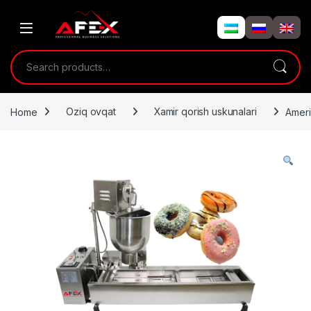
Skip to navigation
Skip to content
Search for:
Home
Oziq ovqat
Xamir qorish uskunalari
Ameri