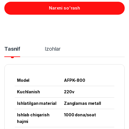
Narxni so'rash
Tasnif
Izohlar
Model
AFPK-800
Kuchlanish
220v
Ishlatilgan material
Zanglamas metall
Ishlab chiqarish
1000 dona/soat
hajmi