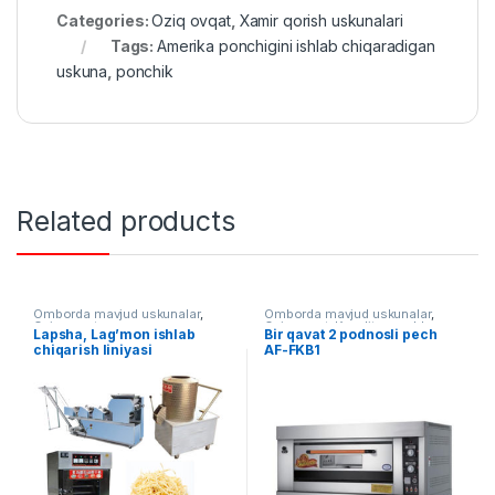
Categories:
Oziq ovqat
,
Xamir qorish uskunalari
Tags:
Amerika ponchigini ishlab chiqaradigan
uskuna
,
ponchik
Related products
Omborda mavjud uskunalar
,
Omborda mavjud uskunalar
,
Oziq ovqat
Oziq ovqat
,
Konditer pechlar
Lapsha, Lag’mon ishlab
Bir qavat 2 podnosli pech
chiqarish liniyasi
AF-FKB1