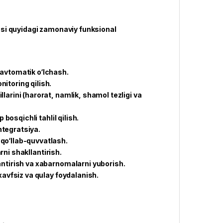
si quyidagi zamonaviy funksional
 avtomatik o‘lchash.
itoring qilish.
arini (harorat, namlik, shamol tezligi va
 bosqichli tahlil qilish.
integratsiya.
qo‘llab-quvvatlash.
arni shakllantirish.
antirish va xabarnomalarni yuborish.
xavfsiz va qulay foydalanish.