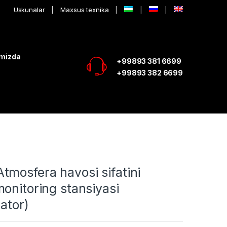
Uskunalar
Maxsus texnika
imizda
+99893 381 6699
+99893 382 6699
mosfera havosi sifatini
onitoring stansiyasi
ator)