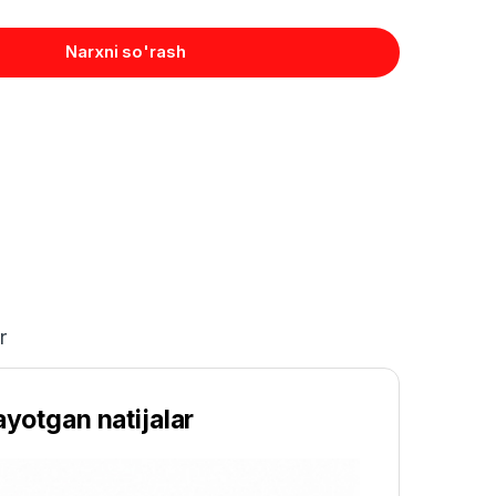
Narxni so'rash
r
ayotgan natijalar