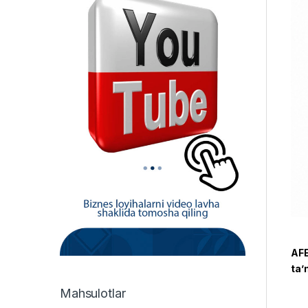
AFE
ta’
Mahsulotlar