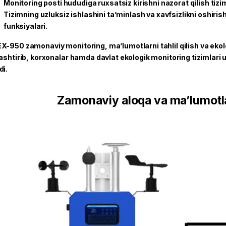
Monitoring posti hududiga ruxsatsiz kirishni nazorat qilish tizim
Tizimning uzluksiz ishlashini ta’minlash va xavfsizlikni oshir
funksiyalari.
X-950 zamonaviy monitoring, ma’lumotlarni tahlil qilish va ekol
lashtirib, korxonalar hamda davlat ekologik monitoring tizimlari
di.
Zamonaviy aloqa va ma’lumotlar