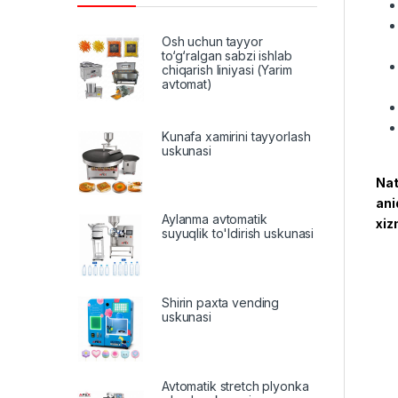
Osh uchun tayyor
to‘g‘ralgan sabzi ishlab
chiqarish liniyasi (Yarim
avtomat)
Kunafa xamirini tayyorlash
uskunasi
Nat
ani
Aylanma avtomatik
xiz
suyuqlik to'ldirish uskunasi
Shirin paxta vending
uskunasi
Avtomatik stretch plyonka