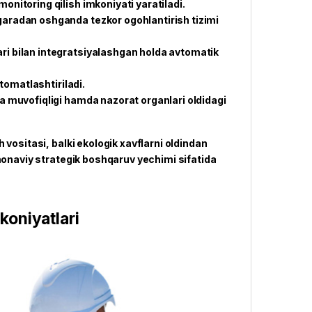
onitoring qilish imkoniyati yaratiladi.
egaradan oshganda tezkor ogohlantirish tizimi
ari bilan integratsiyalashgan holda avtomatik
vtomatlashtiriladi.
ga muvofiqligi hamda nazorat organlari oldidagi
vositasi, balki ekologik xavflarni oldindan
monaviy strategik boshqaruv yechimi sifatida
koniyatlari