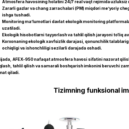
Atmosfera havosining holatini 24/7 real vaqt rejimida uzluksiz m
Zararli gazlar va chang zarrachalari (PM) miqdori me’yoriy ch
ishga tushadi.
Monitoring ma’lumotlari davlat ekologik monitoring platformal
uzatiladi.
Ekologik hisobotlarni tayyorlash va tahlil qilish jarayoni to‘liq a
Korxonaning ekologik xavfsizlik darajasi, qonunchilik talablari
ochiqligi va ishonchliligi sezilarli darajada oshadi.
ijada, AFEX-950 nafaqat atmosfera havosi sifatini nazorat qilish 
qlash, tahlil qilish va samarali boshqarish imkonini beruvchi za
mat qiladi.
Tizimning funksional im