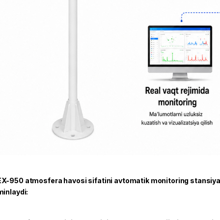
X-950 atmosfera havosi sifatini avtomatik monitoring stansiyasi
minlaydi: