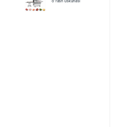
o'rash uskunasi