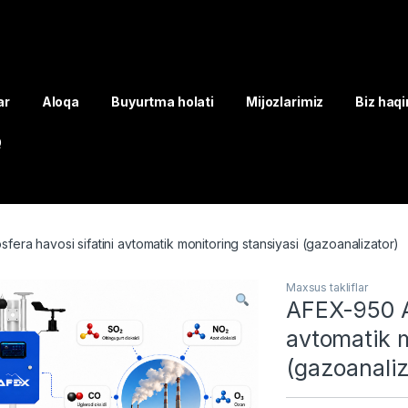
ar
Aloqa
Buyurtma holati
Mijozlarimiz
Biz haq
Q
era havosi sifatini avtomatik monitoring stansiyasi (gazoanalizator)
Maxsus takliflar
AFEX-950 At
avtomatik m
(gazoanaliz