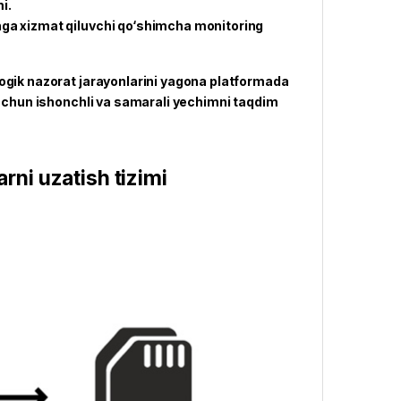
i.
ishga xizmat qiluvchi qo‘shimcha monitoring
ogik nazorat jarayonlarini yagona platformada
 uchun ishonchli va samarali yechimni taqdim
ni uzatish tizimi