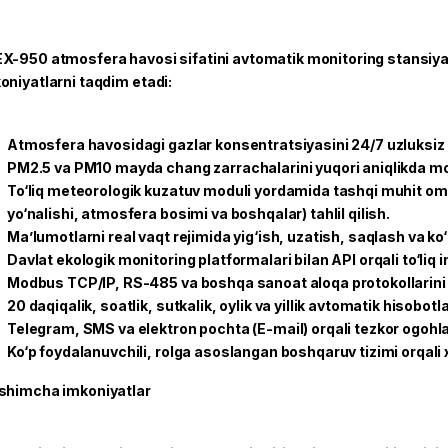
X-950 atmosfera havosi sifatini avtomatik monitoring stansiya
oniyatlarni taqdim etadi:
Atmosfera havosidagi gazlar konsentratsiyasini 24/7 uzluksiz
PM2.5 va PM10 mayda chang zarrachalarini yuqori aniqlikda mon
To‘liq meteorologik kuzatuv moduli yordamida tashqi muhit omill
yo‘nalishi, atmosfera bosimi va boshqalar) tahlil qilish.
Ma’lumotlarni real vaqt rejimida yig‘ish, uzatish, saqlash va ko‘p
Davlat ekologik monitoring platformalari bilan API orqali to‘liq 
Modbus TCP/IP, RS-485 va boshqa sanoat aloqa protokollarini 
20 daqiqalik, soatlik, sutkalik, oylik va yillik avtomatik hisobotl
Telegram, SMS va elektron pochta (E-mail) orqali tezkor ogohl
Ko‘p foydalanuvchili, rolga asoslangan boshqaruv tizimi orqali 
shimcha imkoniyatlar