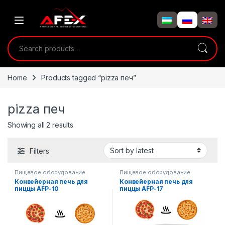
Skip to navigation
Skip to content
Search for:
Home
Products tagged “pizza печ”
pizza печ
Showing all 2 results
Filters
Пищевое оборудование
Пищевое оборудование
Конвейерная печь для
Конвейерная печь для
пиццы AFP-10
пиццы AFP-17