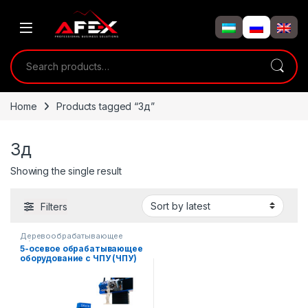
Skip to navigation
Skip to content
Search for:
Home
Products tagged “3д”
3д
Showing the single result
Filters
Деревообрабатывающее
оборудование
5-осевое обрабатывающее
оборудование с ЧПУ (ЧПУ)