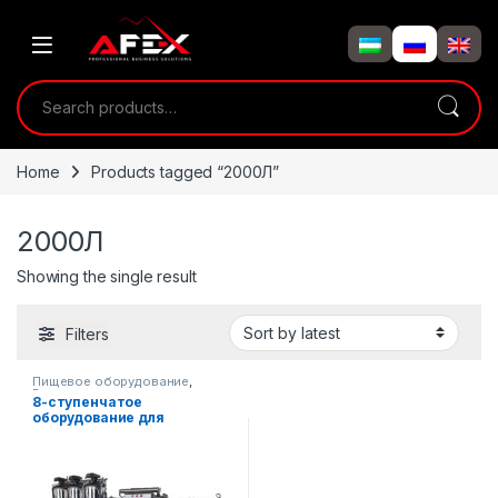
Skip to navigation
Skip to content
Search for:
Home
Products tagged “2000Л”
2000Л
Showing the single result
Filters
Пищевое оборудование
,
Водные продукты
8-ступенчатое
оборудование для
фильтрации воды с
обратным осмосом,
производительностью
2000 л/час.