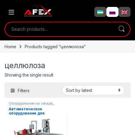
Skip to navigation
Skip to content
Search for:
Home
Products tagged “целлюлоза”
целлюлоза
Showing the single result
Filters
Оборудование на складе
,
Обработка бумаги
Автоматическое
оборудование для
производства бумажных
салфеток (с сенсорной
панелью управления) AF-
B002