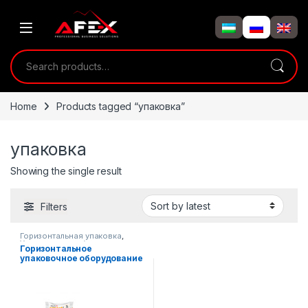
Skip to navigation
Skip to content
Search for:
Home
Products tagged “упаковка”
упаковка
Showing the single result
Filters
Горизонтальная упаковка
,
Упаковочное оборудование
Горизонтальное
упаковочное оборудование
AF-B350