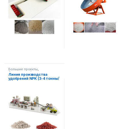
Большие проекты
,
Сельскохозяйственная
Линия производства
техника
удобрений NPK (3-4 тонны/
час)