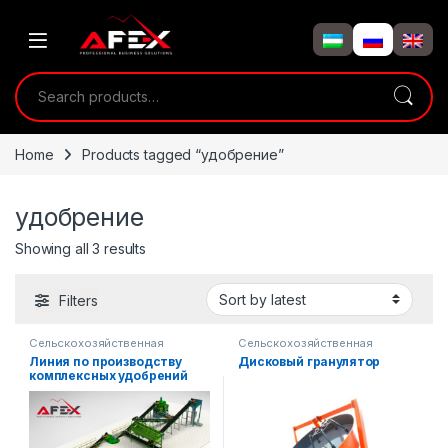
Skip to navigation
Skip to content
Search for:
Home
Products tagged “удобрение”
удобрение
Showing all 3 results
Filters
Сельскохозяйственная
Сельскохозяйственная
техника
техника
Линия по производству
Дисковый гранулятор
комплексных удобрений