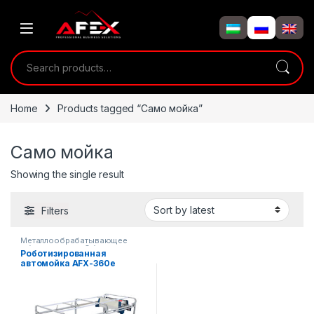
Skip to navigation
Skip to content
Search for:
Home
Products tagged “Само мойка”
Само мойка
Showing the single result
Filters
Металлообрабатывающее
оборудование
,
Оборудование
Роботизированная
для автосервиса
автомойка AFX-360e