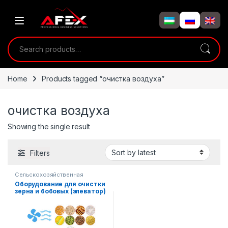
Skip to navigation
Skip to content
Search for:
Home
Products tagged “очистка воздуха”
очистка воздуха
Showing the single result
Filters
Сельскохозяйственная
техника
Оборудование для очистки
зерна и бобовых (элеватор)