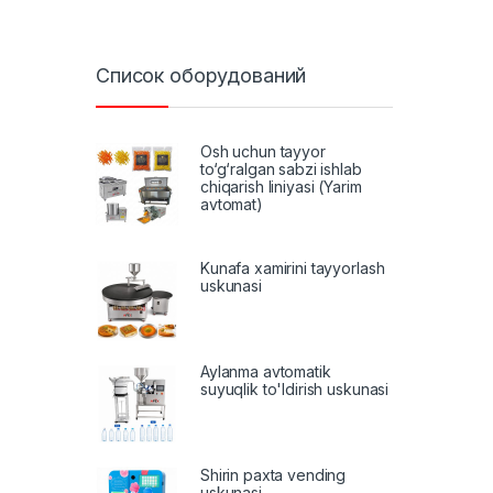
Список оборудований
Osh uchun tayyor
to‘g‘ralgan sabzi ishlab
chiqarish liniyasi (Yarim
avtomat)
Kunafa xamirini tayyorlash
uskunasi
Aylanma avtomatik
suyuqlik to'ldirish uskunasi
Shirin paxta vending
uskunasi