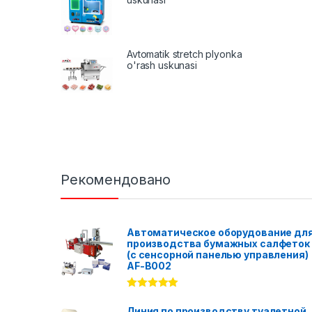
Avtomatik stretch plyonka
o'rash uskunasi
Рекомендовано
Автоматическое оборудование дл
производства бумажных салфеток
(с сенсорной панелью управления)
AF-B002
Rated
5.00
out of 5
Линия по производству туалетной