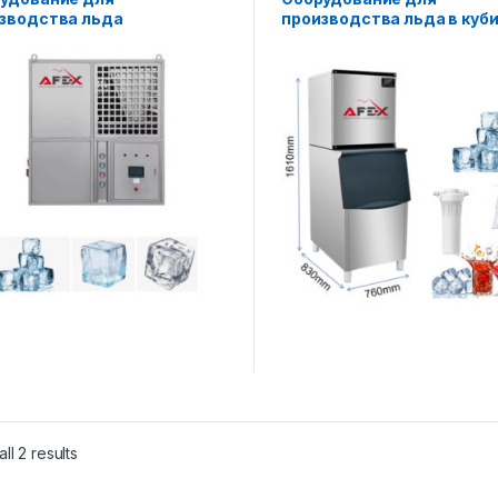
зводства льда
производства льда в куб
ll 2 results