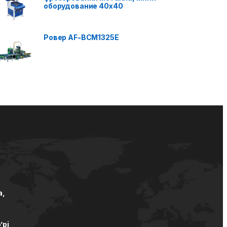
оборудование 40x40
Ровер AF-BCM1325E
а,
’pi