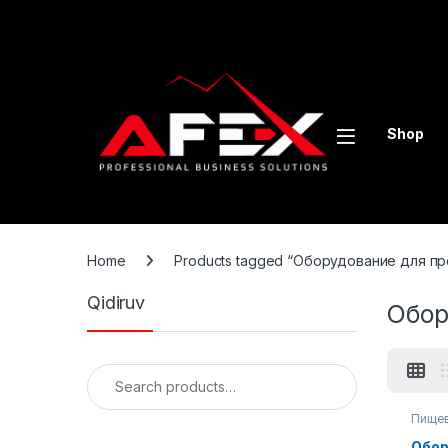
Skip to navigation
Skip to content
Shop
Home
Products tagged “Оборудование для пр
Qidiruv
Обор
Search for:
Пищев
Обор