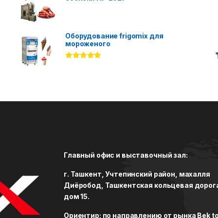
Оборудование frigomix для
мороженого
Rated
5.00
out of 5
Главный офис и выставочный зал:
г. Ташкент, Учтепинский район, махалля
Диёробод, Ташкентская кольцевая дорог
дом 15.
Ориентир: по направлению от рынка Bek to