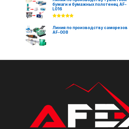
бумаги и бумажных полотенец AF-
L016
Rated
5.00
out of 5
Линия по производству саморезов
AF-008