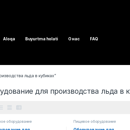
Aloqa
Buyurtma holati
О нас
FAQ
оизводства льда в кубиках”
удование для производства льда в 
ое оборудование
Пищевое оборудование
удование для
Оборудование для