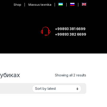
Shop
Maxsus texnika
+99893 381 6699
+99893 382 6699
кубиках
Showing all 2 results