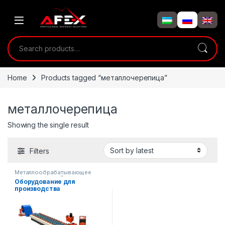
Skip to navigation
Skip to content
Search for:
Home
Products tagged “металлочерепица”
металлочерепица
Showing the single result
Filters
Металлообрабатывающее
оборудование
,
Готовые
Оборудование для
производственные линии
производства
металлочерепицы
(профнастил).