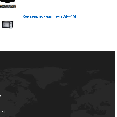
Конвекционная печь AF-4M
а,
’pi