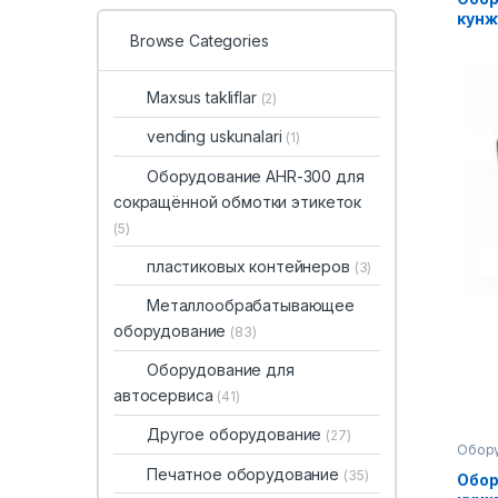
кунж
Browse Categories
Maxsus takliflar
(2)
vending uskunalari
(1)
Оборудование AHR-300 для
сокращённой обмотки этикеток
(5)
пластиковых контейнеров
(3)
Металлообрабатывающее
оборудование
(83)
Оборудование для
автосервиса
(41)
Другое оборудование
(27)
Обору
Печатное оборудование
(35)
Обор