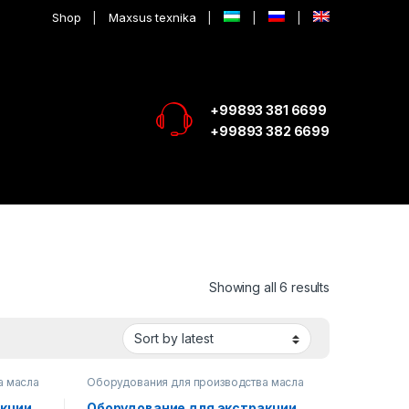
Shop
Maxsus texnika
+99893 381 6699
+99893 382 6699
Showing all 6 results
а масла
Оборудования для производства масла
акции
Оборудование для экстракции