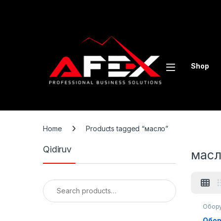
Skip to navigation
Skip to content
Shop
Home
Products tagged “масло”
Qidiruv
масл
Search for:
Обору
Обор