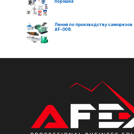
порошка
Линия по производству саморезов
AF-008