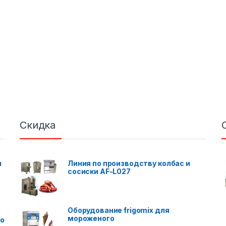
Скидка
я
Линия по производству колбас и
сосиски AF-L027
Оборудование frigomix для
мороженого
го