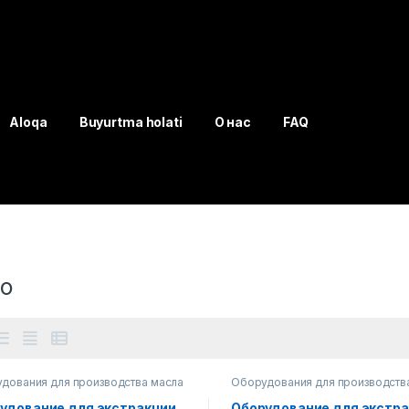
Aloqa
Buyurtma holati
О нас
FAQ
о
дования для производства масла
Оборудования для производств
удование для экстракции
Оборудование для экстр