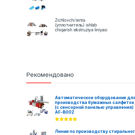
Zichlovchi lenta
(уплотнитель) ishlab
chiqarish ekstruziya liniyasi
Рекомендовано
Автоматическое оборудование дл
производства бумажных салфеток
(с сенсорной панелью управления)
AF-B002
Rated
5.00
out of 5
Линия по производству стирально