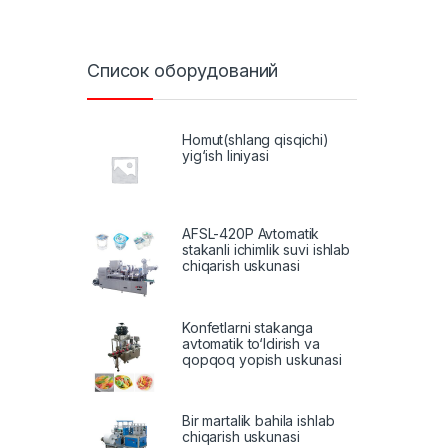
Список оборудований
Homut(shlang qisqichi)
yig‘ish liniyasi
AFSL-420P Avtomatik
stakanli ichimlik suvi ishlab
chiqarish uskunasi
Konfetlarni stakanga
avtomatik to‘ldirish va
qopqoq yopish uskunasi
Bir martalik bahila ishlab
chiqarish uskunasi