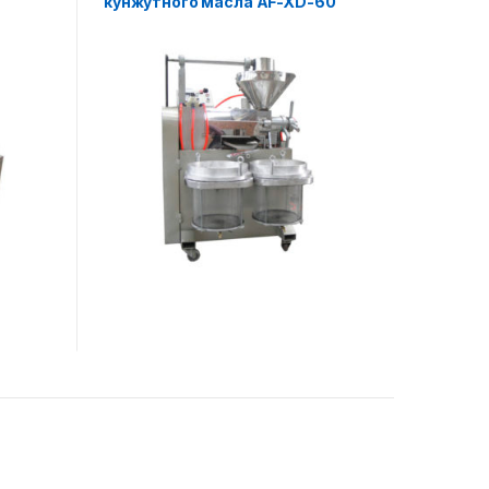
кунжутного масла AF-XD-60
) AF-