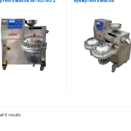
утного масла AF-XD-50-2
кунжутного масла
(двухступенчатый фильтр
XD-50-3
ll 6 results