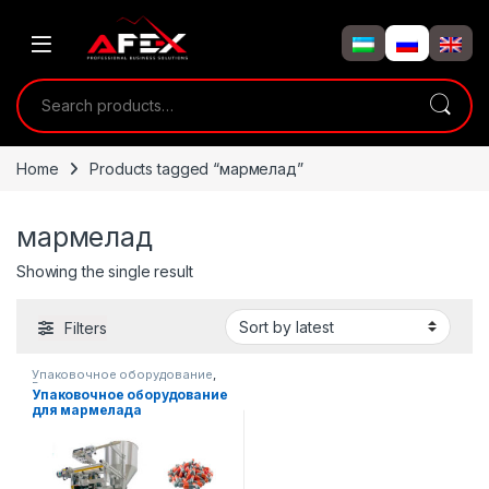
Skip to navigation
Skip to content
Search for:
Home
Products tagged “мармелад”
мармелад
Showing the single result
Filters
Упаковочное оборудование
,
Вертикальная упаковка
Упаковочное оборудование
для мармелада