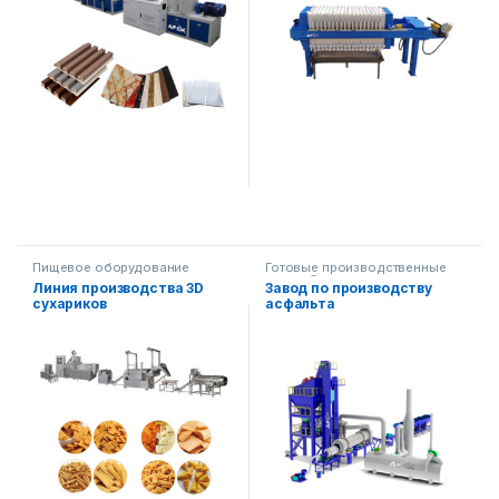
Пищевое оборудование
Готовые производственные
линии
,
Строительное
Линия производства 3D
Завод по производству
оборудование
сухариков
асфальта
(автоматическая линия)