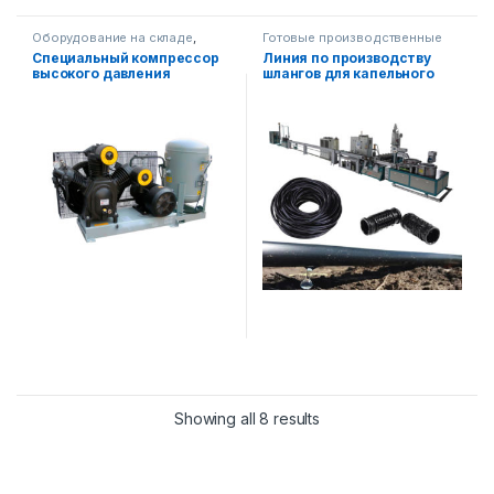
Оборудование на складе
,
Готовые производственные
Оборудования для
линии
Специальный компрессор
Линия по производству
производства масла
высокого давления
шлангов для капельного
орошения
Showing all 8 results