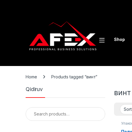
Skip to navigation
Skip to content
Shop
Home
Products tagged “винт”
Qidiruv
винт
Search for:
Упако
Полу