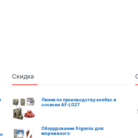
Скидка
я
Линия по производству колбас и
сосиски AF-L027
Оборудование frigomix для
мороженого
го