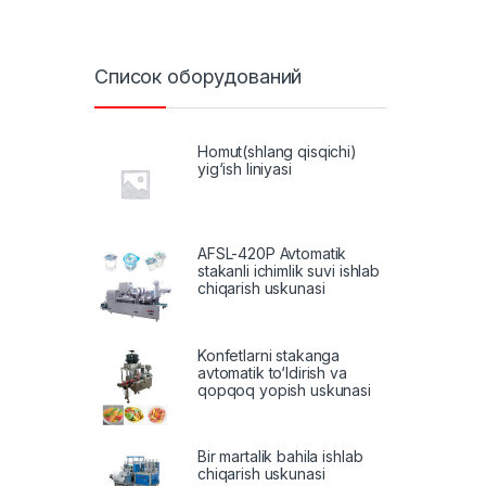
Список оборудований
Homut(shlang qisqichi)
yig‘ish liniyasi
AFSL-420P Avtomatik
stakanli ichimlik suvi ishlab
chiqarish uskunasi
Konfetlarni stakanga
avtomatik to‘ldirish va
qopqoq yopish uskunasi
Bir martalik bahila ishlab
chiqarish uskunasi