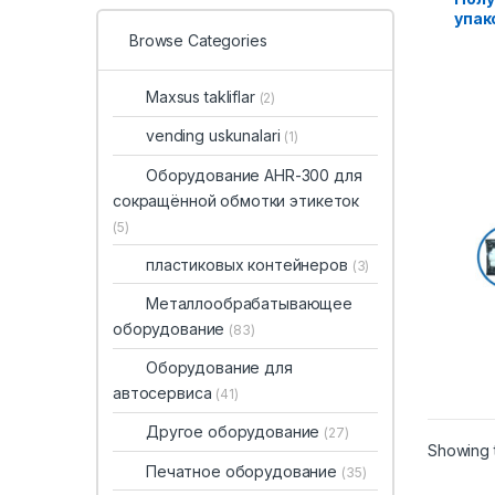
упак
упак
Browse Categories
мета
Maxsus takliflar
(2)
vending uskunalari
(1)
Оборудование AHR-300 для
сокращённой обмотки этикеток
(5)
пластиковых контейнеров
(3)
Металлообрабатывающее
оборудование
(83)
Оборудование для
автосервиса
(41)
Другое оборудование
(27)
Showing t
Печатное оборудование
(35)