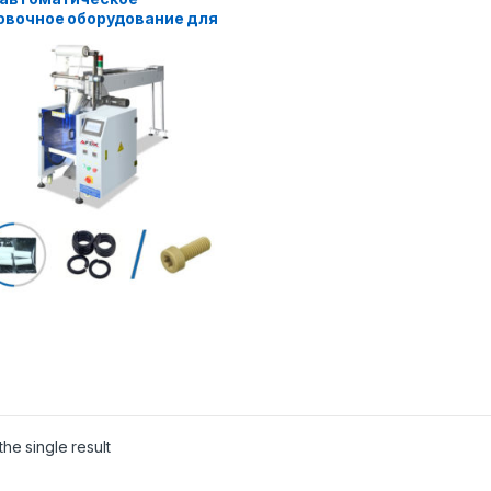
овочное оборудование для
овки мелких
ллических деталей
he single result