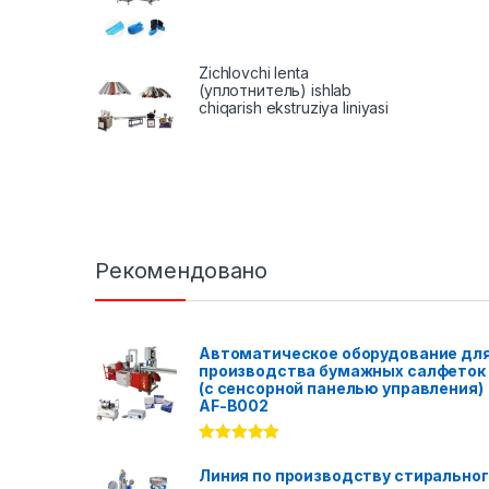
Zichlovchi lenta
(уплотнитель) ishlab
chiqarish ekstruziya liniyasi
Рекомендовано
Автоматическое оборудование дл
производства бумажных салфеток
(с сенсорной панелью управления)
AF-B002
Rated
5.00
out of 5
Линия по производству стирально