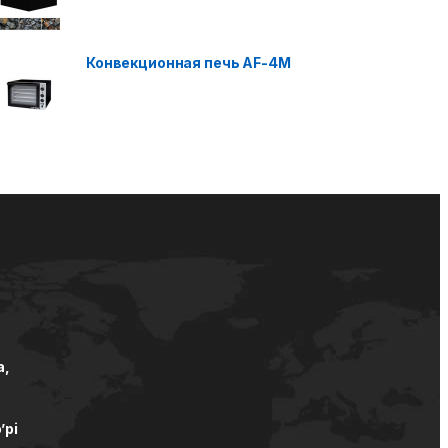
Конвекционная печь AF-4M
а,
’pi