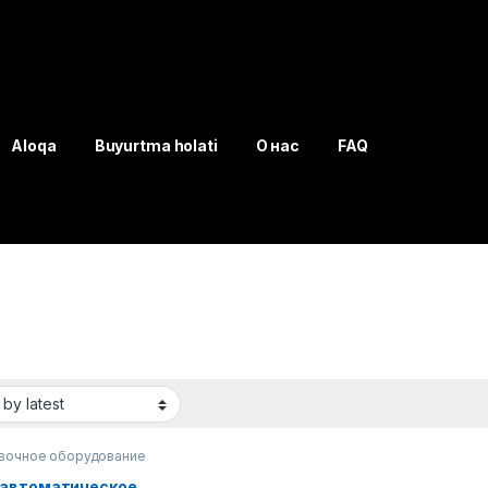
Aloqa
Buyurtma holati
О нас
FAQ
вочное оборудование
автоматическое