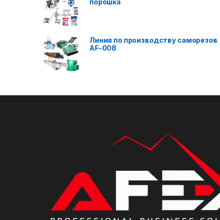
порошка
Линия по производству саморезов
AF-008