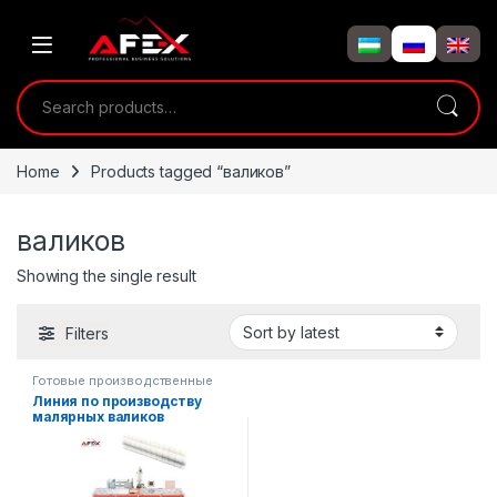
Skip to navigation
Skip to content
Search for:
Home
Products tagged “валиков”
валиков
Showing the single result
Filters
Готовые производственные
линии
Линия по производству
малярных валиков