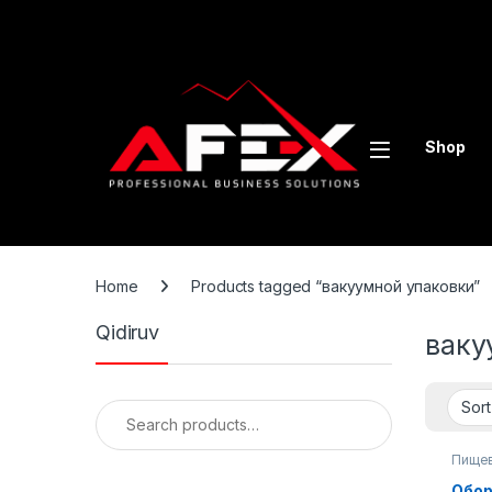
Skip to navigation
Skip to content
Shop
Home
Products tagged “вакуумной упаковки”
Qidiruv
ваку
Search for:
Пищев
обору
Обор