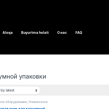
Aloqa
Buyurtma holati
О нас
FAQ
умной упаковки
ое оборудование
,
Упаковочное
дование
удование для вакуумной