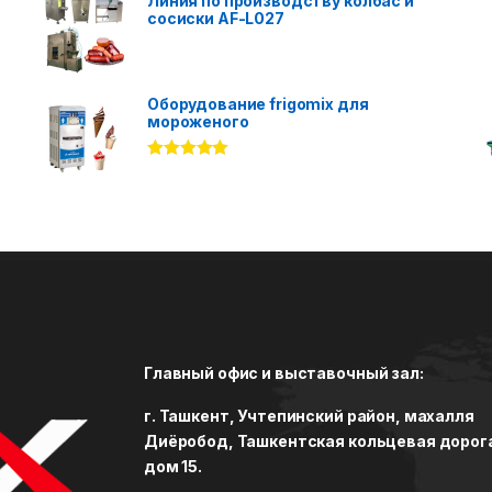
Линия по производству колбас и
сосиски AF-L027
Оборудование frigomix для
мороженого
Rated
5.00
out of 5
Главный офис и выставочный зал:
г. Ташкент, Учтепинский район, махалля
Диёробод, Ташкентская кольцевая дорог
дом 15.