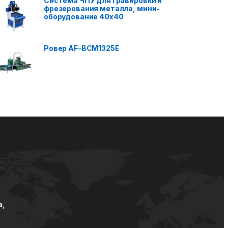
Система ЧПУ для гравировки и
фрезерования металла, мини-
оборудование 40x40
Ровер AF-BCM1325E
а,