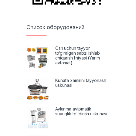
Список оборудований
Osh uchun tayyor
to‘g‘ralgan sabzi ishlab
chiqarish liniyasi (Yarim
avtomat)
Kunafa xamirini tayyorlash
uskunasi
Aylanma avtomatik
suyuqlik to'ldirish uskunasi