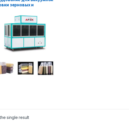
овки зерновых и
шкообразных продуктов
he single result