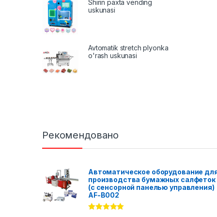
Shirin paxta vending
uskunasi
Avtomatik stretch plyonka
o'rash uskunasi
Рекомендовано
Автоматическое оборудование дл
производства бумажных салфеток
(с сенсорной панелью управления)
AF-B002
Rated
5.00