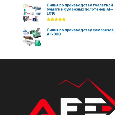
out of 5
Линия по производству туалетной
бумаги и бумажных полотенец AF-
L016
Rated
5.00
out of 5
Линия по производству саморезов
AF-008