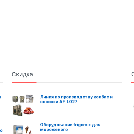
Скидка
я
Линия по производству колбас и
сосиски AF-L027
Оборудование frigomix для
мороженого
го