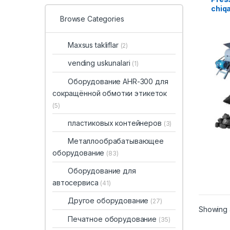
chiqa
Browse Categories
Maxsus takliflar
(2)
vending uskunalari
(1)
Оборудование AHR-300 для
сокращённой обмотки этикеток
(5)
пластиковых контейнеров
(3)
Металлообрабатывающее
оборудование
(83)
Оборудование для
автосервиса
(41)
Другое оборудование
(27)
Showing a
Печатное оборудование
(35)