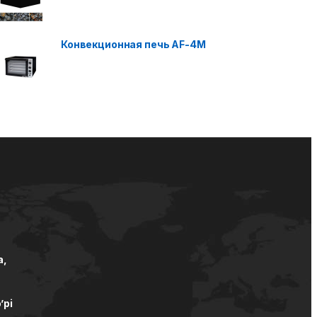
Конвекционная печь AF-4M
а,
’pi