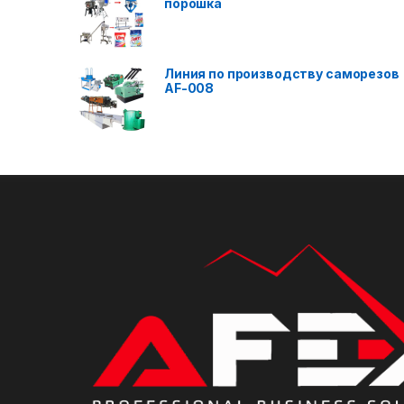
порошка
Линия по производству саморезов
AF-008