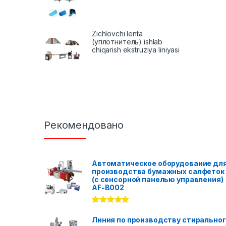
Zichlovchi lenta
(уплотнитель) ishlab
chiqarish ekstruziya liniyasi
Рекомендовано
Автоматическое оборудование дл
производства бумажных салфеток
(с сенсорной панелью управления)
AF-B002
Rated
5.00
out of 5
Линия по производству стирально