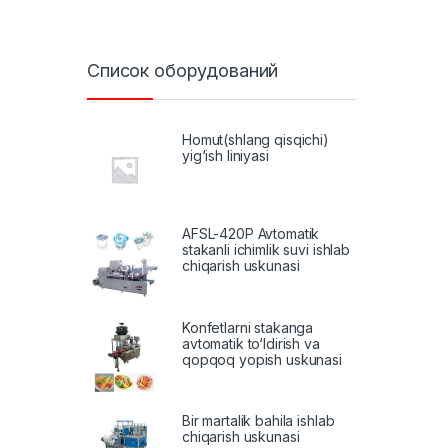
Список оборудований
Homut(shlang qisqichi)
yig‘ish liniyasi
AFSL-420P Avtomatik
stakanli ichimlik suvi ishlab
chiqarish uskunasi
Konfetlarni stakanga
avtomatik to‘ldirish va
qopqoq yopish uskunasi
Bir martalik bahila ishlab
chiqarish uskunasi