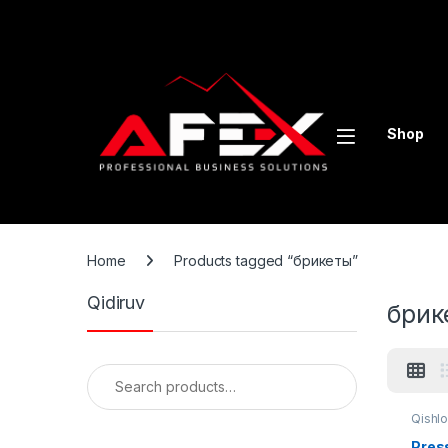
Skip to navigation
Skip to content
Shop
Home
Products tagged “брикеты”
Qidiruv
брик
Search for:
Qishlo
Press