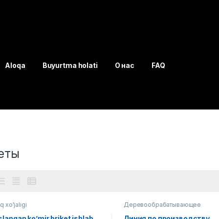
Aloqa
Buyurtma holati
О нас
FAQ
еты
q xo'jaligi
Деревообрабатывающее
оборудование
langan ko’mir briket ishlab
Линия по производству