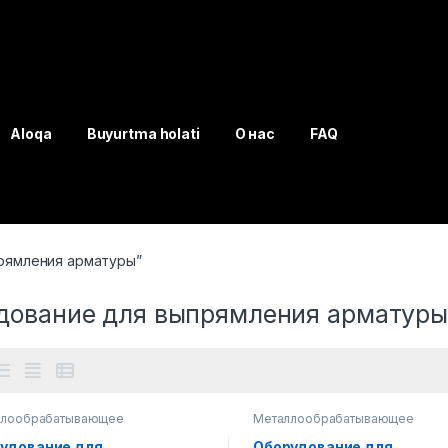
Aloqa
Buyurtma holati
О нас
FAQ
прямления арматуры”
дование для выпрямления арматуры
ллообрабатывающее
Металлообрабатывающее
дование
оборудование
удование для
Оборудование для