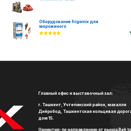
Оборудование frigomix для
мороженого
Rated
5.00
out of 5
Главный офис и выставочный зал:
г. Ташкент, Учтепинский район, махалля
Диёробод, Ташкентская кольцевая дорог
дом 15.
Ориентир: по направлению от рынка Bek to