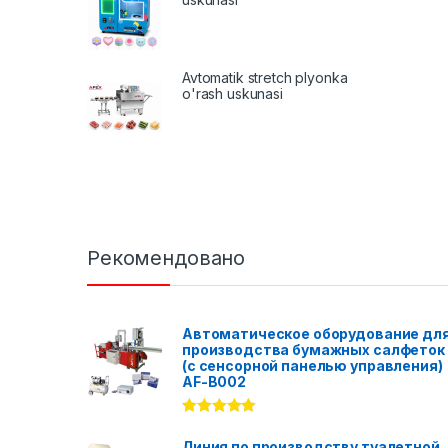
Avtomatik stretch plyonka
o'rash uskunasi
Рекомендовано
Автоматическое оборудование дл
производства бумажных салфеток
(с сенсорной панелью управления)
AF-B002
Rated
5.00
out of 5
Линия по производству туалетной