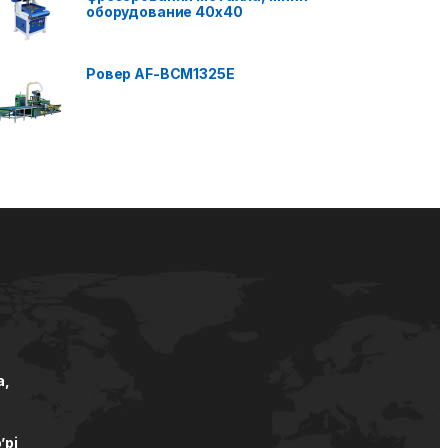
оборудование 40x40
Ровер AF-BCM1325E
а,
’pi