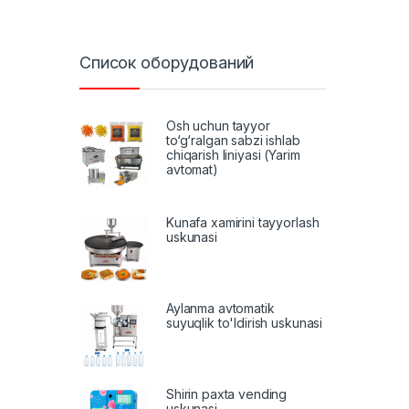
Список оборудований
Osh uchun tayyor
to‘g‘ralgan sabzi ishlab
chiqarish liniyasi (Yarim
avtomat)
Kunafa xamirini tayyorlash
uskunasi
Aylanma avtomatik
suyuqlik to'ldirish uskunasi
Shirin paxta vending
uskunasi