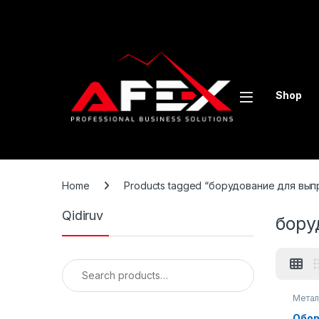
Skip to navigation
Skip to content
Shop
Home
Products tagged “борудование для вы
Qidiruv
бору
Search for:
Мета
обору
Обор