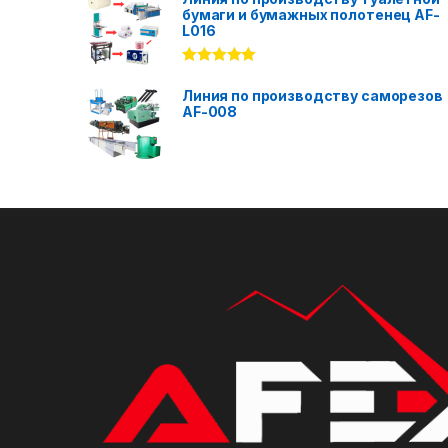
бумаги и бумажных полотенец AF-
L016
Rated
5.00
out of 5
Линия по производству саморезов
AF-008