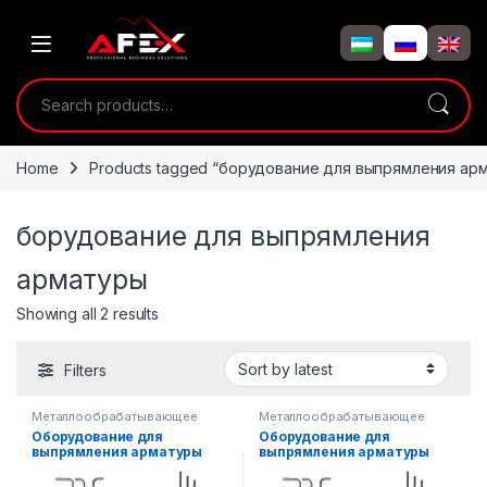
Skip to navigation
Skip to content
Search for:
Home
Products tagged “борудование для выпрямления ар
борудование для выпрямления
арматуры
Showing all 2 results
Filters
Металлообрабатывающее
Металлообрабатывающее
оборудование
оборудование
Оборудование для
Оборудование для
выпрямления арматуры
выпрямления арматуры
AX10-25
AX6-14.