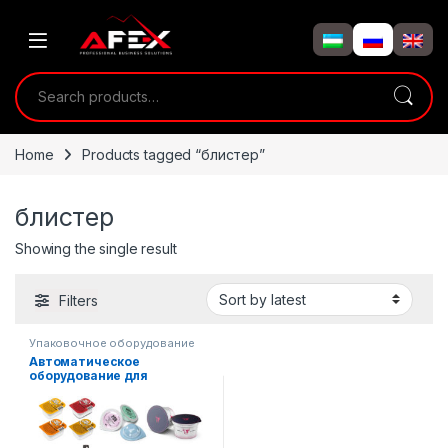
Skip to navigation
Skip to content
Search for:
Home
Products tagged “блистер”
блистер
Showing the single result
Filters
Упаковочное оборудование
Автоматическое
оборудование для
блистерной упаковкиидких
продуктов